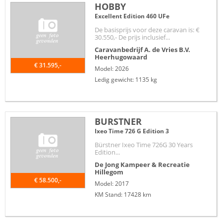
HOBBY
Excellent Edition 460 UFe
De basisprijs voor deze caravan is: €
30.550,- De prijs inclusief...
Caravanbedrijf A. de Vries B.V.
Heerhugowaard
€ 31.595,-
Model: 2026
Ledig gewicht: 1135 kg
BURSTNER
Ixeo Time 726 G Edition 3
Bürstner Ixeo Time 726G 30 Years
Edition...
De Jong Kampeer & Recreatie
Hillegom
€ 58.500,-
Model: 2017
KM Stand: 17428 km