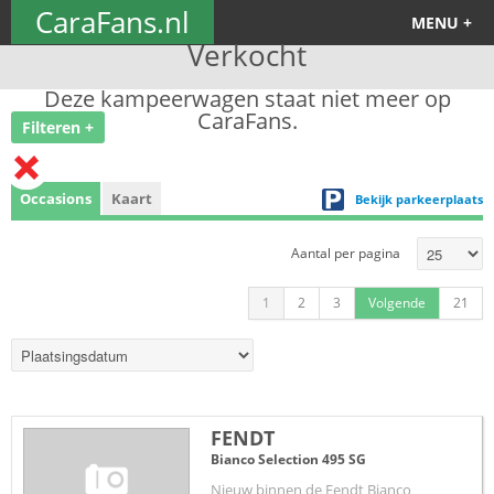
CaraFans.nl
MENU +
Verkocht
Deze kampeerwagen staat niet meer op
CaraFans.
Filteren +
Occasions
Kaart
Bekijk parkeerplaats
Aantal per pagina
1
2
3
Volgende
21
FENDT
Bianco Selection 495 SG
Nieuw binnen de Fendt Bianco