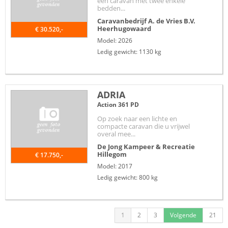
een caravan met twee enkele
bedden...
Caravanbedrijf A. de Vries B.V.
Heerhugowaard
€ 30.520,-
Model: 2026
Ledig gewicht: 1130 kg
ADRIA
Action 361 PD
Op zoek naar een lichte en
compacte caravan die u vrijwel
overal mee...
De Jong Kampeer & Recreatie
Hillegom
€ 17.750,-
Model: 2017
Ledig gewicht: 800 kg
1
2
3
Volgende
21