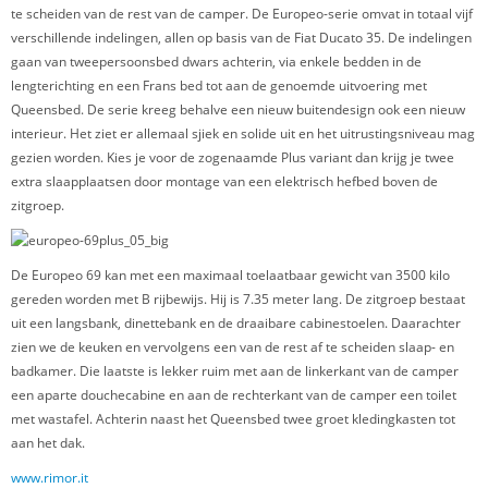
te scheiden van de rest van de camper. De Europeo-serie omvat in totaal vijf
verschillende indelingen, allen op basis van de Fiat Ducato 35. De indelingen
gaan van tweepersoonsbed dwars achterin, via enkele bedden in de
lengterichting en een Frans bed tot aan de genoemde uitvoering met
Queensbed. De serie kreeg behalve een nieuw buitendesign ook een nieuw
interieur. Het ziet er allemaal sjiek en solide uit en het uitrustingsniveau mag
gezien worden. Kies je voor de zogenaamde Plus variant dan krijg je twee
extra slaapplaatsen door montage van een elektrisch hefbed boven de
zitgroep.
De Europeo 69 kan met een maximaal toelaatbaar gewicht van 3500 kilo
gereden worden met B rijbewijs. Hij is 7.35 meter lang. De zitgroep bestaat
uit een langsbank, dinettebank en de draaibare cabinestoelen. Daarachter
zien we de keuken en vervolgens een van de rest af te scheiden slaap- en
badkamer. Die laatste is lekker ruim met aan de linkerkant van de camper
een aparte douchecabine en aan de rechterkant van de camper een toilet
met wastafel. Achterin naast het Queensbed twee groet kledingkasten tot
aan het dak.
www.rimor.it