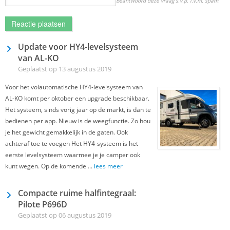
Beantwoord deze vraag s.v.p. i.v.m. spam.
Update voor HY4-levelsysteem
van AL-KO
Geplaatst op 13 augustus 2019
Voor het volautomatische HY4-levelsysteem van
AL-KO komt per oktober een upgrade beschikbaar.
Het systeem, sinds vorig jaar op de markt, is dan te
bedienen per app. Nieuw is de weegfunctie. Zo hou
je het gewicht gemakkelijk in de gaten. Ook
achteraf toe te voegen Het HY4-systeem is het
eerste levelsysteem waarmee je je camper ook
kunt wegen. Op de komende ...
lees meer
Compacte ruime halfintegraal:
Pilote P696D
Geplaatst op 06 augustus 2019