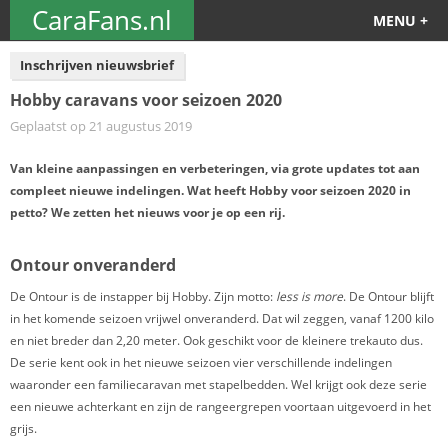
CaraFans.nl
MENU +
Inschrijven nieuwsbrief
Hobby caravans voor seizoen 2020
Geplaatst op 21 augustus 2019
Van kleine aanpassingen en verbeteringen, via grote updates tot aan
compleet nieuwe indelingen. Wat heeft Hobby voor seizoen 2020 in
petto? We zetten het nieuws voor je op een rij.
Ontour onveranderd
De Ontour is de instapper bij Hobby. Zijn motto:
less is more
. De Ontour blijft
in het komende seizoen vrijwel onveranderd. Dat wil zeggen, vanaf 1200 kilo
en niet breder dan 2,20 meter. Ook geschikt voor de kleinere trekauto dus.
De serie kent ook in het nieuwe seizoen vier verschillende indelingen
waaronder een familiecaravan met stapelbedden. Wel krijgt ook deze serie
een nieuwe achterkant en zijn de rangeergrepen voortaan uitgevoerd in het
grijs.