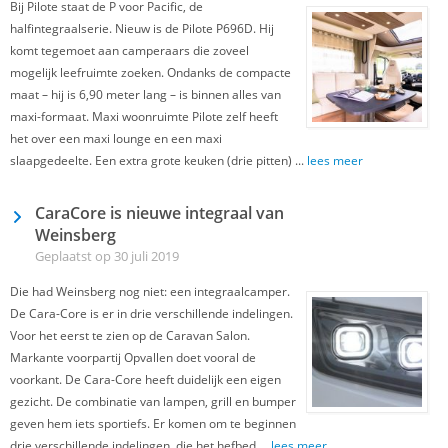
Bij Pilote staat de P voor Pacific, de
halfintegraalserie. Nieuw is de Pilote P696D. Hij
komt tegemoet aan camperaars die zoveel
mogelijk leefruimte zoeken. Ondanks de compacte
maat – hij is 6,90 meter lang – is binnen alles van
maxi-formaat. Maxi woonruimte Pilote zelf heeft
het over een maxi lounge en een maxi
slaapgedeelte. Een extra grote keuken (drie pitten) ...
lees meer
CaraCore is nieuwe integraal van
Weinsberg
Geplaatst op 30 juli 2019
Die had Weinsberg nog niet: een integraalcamper.
De Cara-Core is er in drie verschillende indelingen.
Voor het eerst te zien op de Caravan Salon.
Markante voorpartij Opvallen doet vooral de
voorkant. De Cara-Core heeft duidelijk een eigen
gezicht. De combinatie van lampen, grill en bumper
geven hem iets sportiefs. Er komen om te beginnen
drie verschillende indelingen, die het hefbed ...
lees meer