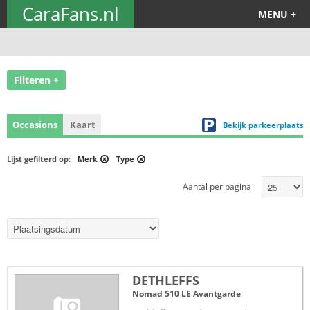
CaraFans.nl
MENU +
Filteren +
Occasions
Kaart
Bekijk parkeerplaats
Lijst gefilterd op:
Merk
Type
Aantal per pagina
DETHLEFFS
Nomad 510 LE Avantgarde