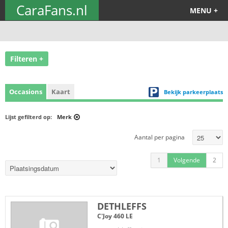
CaraFans.nl
MENU +
Filteren +
Occasions
Kaart
Bekijk parkeerplaats
Lijst gefilterd op:
Merk
Aantal per pagina
1
Volgende
2
DETHLEFFS
C'Joy 460 LE