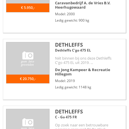
Caravanbedrijf A. de Vries B.V.
Heerhugowaard
€ 5.950,-
Model: 2000
Ledig gewicht: 900 kg
DETHLEFFS
Dethleffs C'go 475 EL
Nét binnen bij ons deze Dethleffs
C'go 475 EL uit 2019. ...
De Jong Kampeer & Recreatie
Hillegom
€ 20.750,-
Model: 2019
Ledig gewicht: 1148 kg
DETHLEFFS
C - Go 475 FR
Op zoek naar een betrouwbare