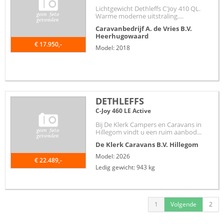
Lichtgewicht Dethleffs C'Joy 410 QL.
Warme moderne uitstraling....
Caravanbedrijf A. de Vries B.V.
Heerhugowaard
€ 17.950,-
Model: 2018
DETHLEFFS
C-Joy 460 LE Active
Bij De Klerk Campers en Caravans in
Hillegom vindt u een ruim aanbod...
De Klerk Caravans B.V.
Hillegom
Model: 2026
€ 22.489,-
Ledig gewicht: 943 kg
1
Volgende
2