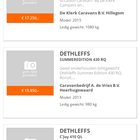
occasion caravan? Bij De Klerk
Campers en...
De Klerk Caravans B.V.
Hillegom
€ 17.250,-
Model: 2015
Ledig gewicht: 1080 kg
DETHLEFFS
SUMMEREDITION 430 RQ
Goed onderhouden lichtgewicht
Dtehleffs Summer Edition 430 RQ.
Ronzit,...
Caravanbedrijf A. de Vries B.V.
Heerhugowaard
€ 15.950,-
Model: 2013
Ledig gewicht: 980 kg
DETHLEFFS
C'Joy 410 QL