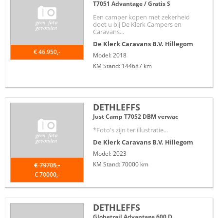
T7051 Advantage / Gratis S
Een camper kopen met zekerheid
doet u bij De Klerk Campers en
Caravans...
De Klerk Caravans B.V.
Hillegom
€ 46.950,-
Model: 2018
KM Stand: 144687 km
DETHLEFFS
Just Camp T7052 DBM verwac
*Foto's zijn ter illustratie...
De Klerk Caravans B.V.
Hillegom
Model: 2023
KM Stand: 70000 km
€ 79705,-
€ 70000,-
DETHLEFFS
Globetrail Advantage 600 D