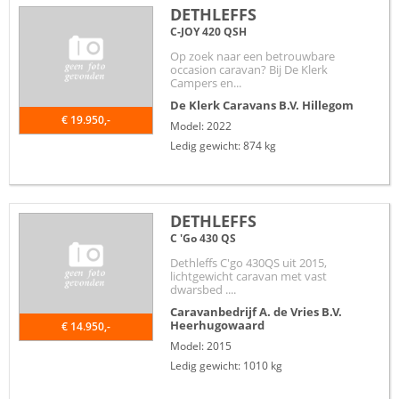
DETHLEFFS
C-JOY 420 QSH
Op zoek naar een betrouwbare
occasion caravan? Bij De Klerk
Campers en...
De Klerk Caravans B.V.
Hillegom
€ 19.950,-
Model: 2022
Ledig gewicht: 874 kg
DETHLEFFS
C 'Go 430 QS
Dethleffs C'go 430QS uit 2015,
lichtgewicht caravan met vast
dwarsbed ....
Caravanbedrijf A. de Vries B.V.
Heerhugowaard
€ 14.950,-
Model: 2015
Ledig gewicht: 1010 kg