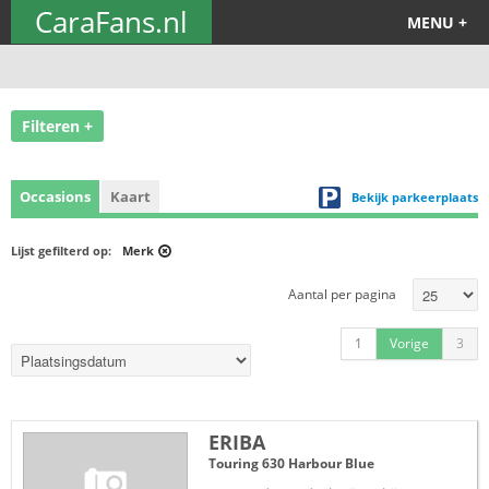
CaraFans.nl
MENU +
Filteren +
Occasions
Kaart
Bekijk parkeerplaats
Lijst gefilterd op:
Merk
Aantal per pagina
1
Vorige
3
ERIBA
Touring 630 Harbour Blue