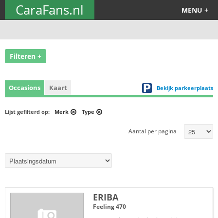
CaraFans.nl
MENU +
Filteren +
Occasions
Kaart
Bekijk parkeerplaats
Lijst gefilterd op:
Merk
Type
Aantal per pagina
ERIBA
Feeling 470