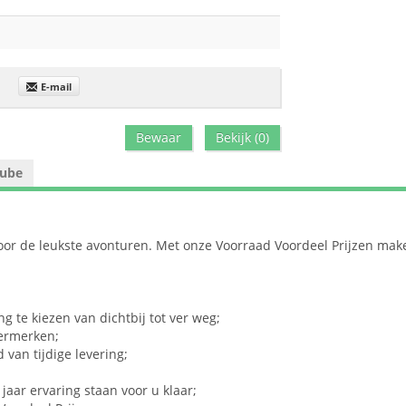
E-mail
Bewaar
Bekijk (
0
)
ube
voor de leukste avonturen. Met onze Voorraad Voordeel Prijzen mak
 te kiezen van dichtbij tot ver weg;
lermerken;
 van tijdige levering;
aar ervaring staan voor u klaar;