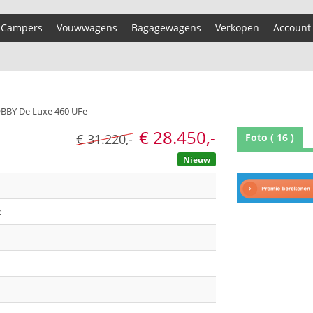
Campers
Vouwwagens
Bagagewagens
Verkopen
Account
BBY De Luxe 460 UFe
€ 28.450,-
€ 31.220,-
Foto ( 16 )
Nieuw
e