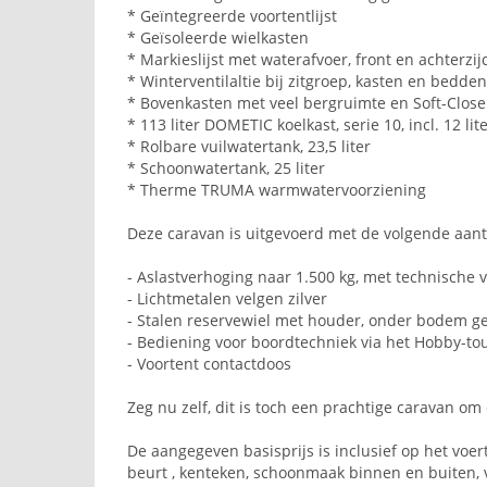
* Geïntegreerde voortentlijst
* Geïsoleerde wielkasten
* Markieslijst met waterafvoer, front en achterzij
* Winterventilaltie bij zitgroep, kasten en bedden
* Bovenkasten met veel bergruimte en Soft-Clos
* 113 liter DOMETIC koelkast, serie 10, incl. 12 l
* Rolbare vuilwatertank, 23,5 liter
* Schoonwatertank, 25 liter
* Therme TRUMA warmwatervoorziening
Deze caravan is uitgevoerd met de volgende aantr
- Aslastverhoging naar 1.500 kg, met technische 
- Lichtmetalen velgen zilver
- Stalen reservewiel met houder, onder bodem g
- Bediening voor boordtechniek via het Hobby-t
- Voortent contactdoos
Zeg nu zelf, dit is toch een prachtige caravan o
De aangegeven basisprijs is inclusief op het voer
beurt , kenteken, schoonmaak binnen en buiten, vo