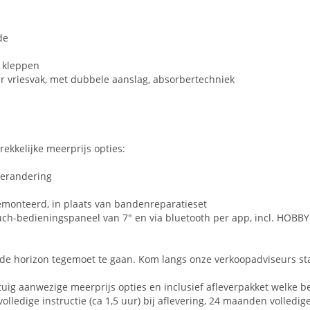
de
e kleppen
iter vriesvak, met dubbele aanslag, absorbertechniek
ekkelijke meerprijs opties:
verandering
emonteerd, in plaats van bandenreparatieset
ouch-bedieningspaneel van 7" en via bluetooth per app, incl. HOB
m de horizon tegemoet te gaan. Kom langs onze verkoopadviseurs sta
tuig aanwezige meerprijs opties en inclusief afleverpakket welke be
lledige instructie (ca 1,5 uur) bij aflevering, 24 maanden volledi