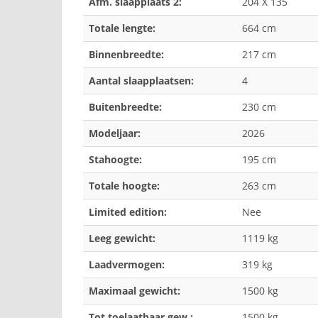
Afm. slaapplaats 2:
204 X 135
Totale lengte:
664 cm
Binnenbreedte:
217 cm
Aantal slaapplaatsen:
4
Buitenbreedte:
230 cm
Modeljaar:
2026
Stahoogte:
195 cm
Totale hoogte:
263 cm
Limited edition:
Nee
Leeg gewicht:
1119 kg
Laadvermogen:
319 kg
Maximaal gewicht:
1500 kg
Tot toelaatbaar gew.:
1500 kg