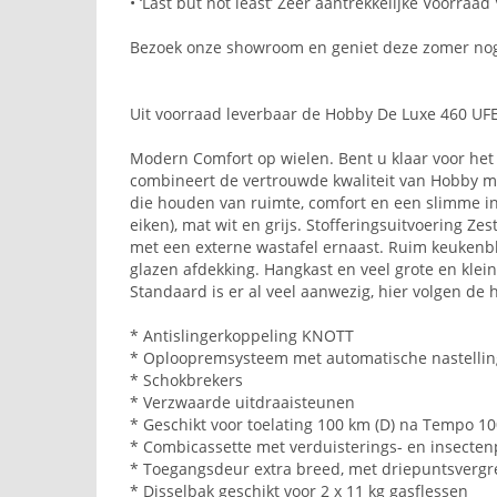
• ‘Last but not least’ Zeer aantrekkelijke Voorraad
Bezoek onze showroom en geniet deze zomer nog
Uit voorraad leverbaar de Hobby De Luxe 460 UFE
Modern Comfort op wielen. Bent u klaar voor he
combineert de vertrouwde kwaliteit van Hobby met
die houden van ruimte, comfort en een slimme in
eiken), mat wit en grijs. Stofferingsuitvoering Ze
met een externe wastafel ernaast. Ruim keukenbl
glazen afdekking. Hangkast en veel grote en kle
Standaard is er al veel aanwezig, hier volgen de
* Antislingerkoppeling KNOTT
* Oploopremsysteem met automatische nastelli
* Schokbrekers
* Verzwaarde uitdraaisteunen
* Geschikt voor toelating 100 km (D) na Tempo 10
* Combicassette met verduisterings- en insecten
* Toegangsdeur extra breed, met driepuntsvergre
* Disselbak geschikt voor 2 x 11 kg gasflessen