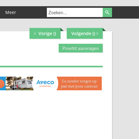
Meer
Vorige (
)
Volgende (
)
Proefrit aanvragen