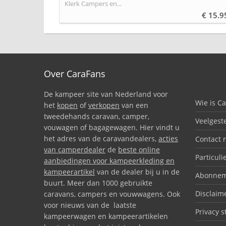
Klerk Campers en...
€ 15.9
Over CaraFans
De kampeer site van Nederland voor
Wie is C
het
kopen
of
verkopen
van een
tweedehands caravan, camper,
Veelgest
vouwagen of bagagewagen. Hier vindt u
het adres van de caravandealers,
acties
Contact 
van camperdealer
de
beste online
Particuli
aanbiedingen voor kampeerkleding en
kampeerartikel
van de dealer bij u in de
Abonnem
buurt. Meer dan 1000 gebruikte
Disclaim
caravans, campers en vouwwagens. Ook
voor nieuws van de laatste
Privacy 
kampeerwagen en kampeerartikelen