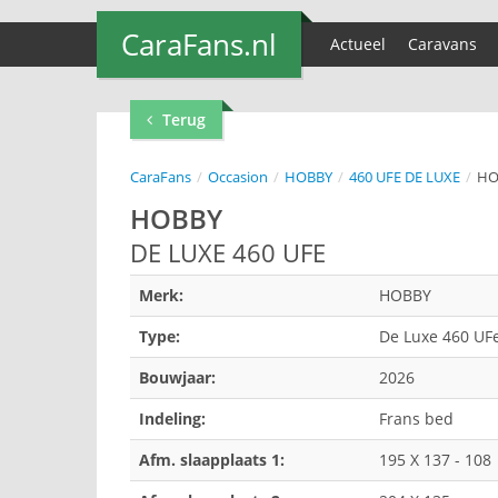
CaraFans.nl
Actueel
Caravans
Terug
CaraFans
/
Occasion
/
HOBBY
/
460 UFE DE LUXE
/
HO
HOBBY
DE LUXE 460 UFE
Merk:
HOBBY
Type:
De Luxe 460 UF
Bouwjaar:
2026
Indeling:
Frans bed
Afm. slaapplaats 1:
195 X 137 - 108