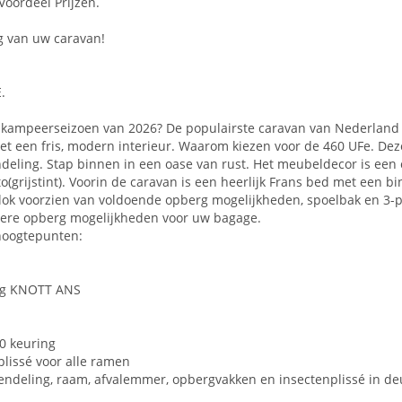
 Voordeel Prijzen.
 van uw caravan!
.
t kampeerseizoen van 2026? De populairste caravan van Nederland
 een fris, modern interieur. Waarom kiezen voor de 460 UFe. Deze 
deling. Stap binnen in een oase van rust. Het meubeldecor is een 
sto(grijstint). Voorin de caravan is een heerlijk Frans bed met een 
ok voorzien van voldoende opberg mogelijkheden, spoelbak en 3-pit
inere opberg mogelijkheden voor uw bagage.
 hoogtepunten:
ng KNOTT ANS
0 keuring
plissé voor alle ramen
ndeling, raam, afvalemmer, opbergvakken en insectenplissé in deu