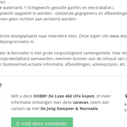
en. .
de watertank, 1 lichtgewicht gevulde gasfles en electrakabel.)
aargewicht opgeteld te worden. .Getoonde gegegevens en afbeeldinge
unnen geen rechten aan verleend worden.
ite doorgeplaatst naar meerdere sites. Onze eigen site www.dejong
dejongrecreatie.nl.
er & Recreatie is met grote zorgvuldigheid samengesteld. Voor mog
aansprakelijkheid aanvaarden, evenmin kunnen aan de inhoud van 
outieve/niet-actuele informatie, afbeeldingen, adviesprijzen, etc.
e
Wilt u deze
HOBBY De Luxe 460 UFe kopen
, of meer
informatie ontvangen over deze
caravan
, neem dan
k
contact op met
De Jong Kampeer & Recreatie
.
e
E-mail deze aanbieder