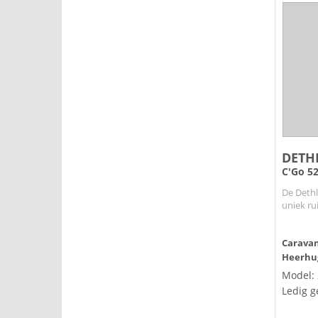
DETH
C'Go 5
De Dethl
uniek rui
Caravanb
Heerhu
Model:
Ledig g