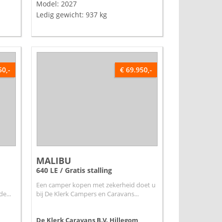
Model: 2027
Ledig gewicht: 937 kg
50,-
€ 69.950,-
MALIBU
640 LE / Gratis stalling
Een camper kopen met zekerheid doet u
e...
bij De Klerk Campers en Caravans...
De Klerk Caravans B.V.
Hillegom