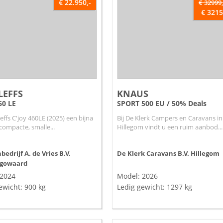
€ 22.950,-
€ 32999,
€ 3215
LEFFS
KNAUS
60 LE
SPORT 500 EU / 50% Deals
effs C'joy 460LE (2025) een bijna
Bij De Klerk Campers en Caravans in
compacte, smalle...
Hillegom vindt u een ruim aanbod...
edrijf A. de Vries B.V.
De Klerk Caravans B.V.
Hillegom
gowaard
 2024
Model: 2026
ewicht: 900 kg
Ledig gewicht: 1297 kg