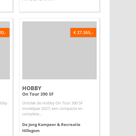
20,-
€ 27.365,-
HOBBY
On Tour 390 SF
obby
Ontdek de Hobby On Tour 390 SF
modeljaar 2027; een compacte en
complete...
De Jong Kampeer & Recreatie
Hillegom