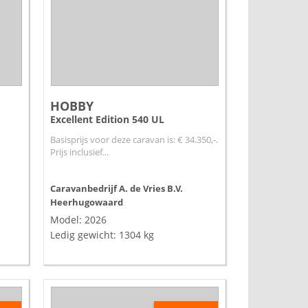
HOBBY
Excellent Edition 540 UL
Basisprijs voor deze caravan is: € 34.350,-.
Prijs inclusief...
Caravanbedrijf A. de Vries B.V.
Heerhugowaard
Model: 2026
Ledig gewicht: 1304 kg