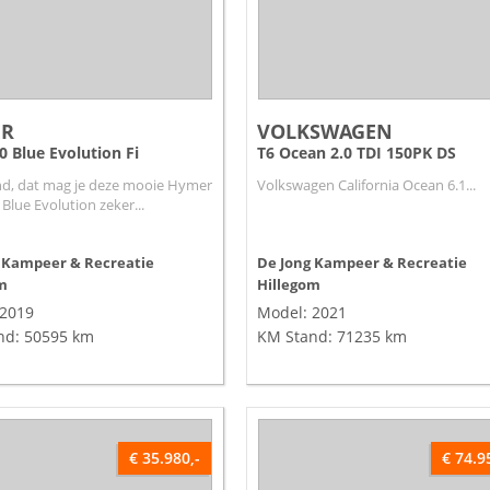
ER
VOLKSWAGEN
0 Blue Evolution Fi
T6 Ocean 2.0 TDI 150PK DS
nd, dat mag je deze mooie Hymer
Volkswagen California Ocean 6.1...
 Blue Evolution zeker...
 Kampeer & Recreatie
De Jong Kampeer & Recreatie
m
Hillegom
 2019
Model: 2021
nd: 50595 km
KM Stand: 71235 km
€ 35.980,-
€ 74.9