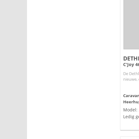
DETH
C'Joy 4
De Dethl
nieuwe, 
Caravanb
Heerhu
Model:
Ledig g