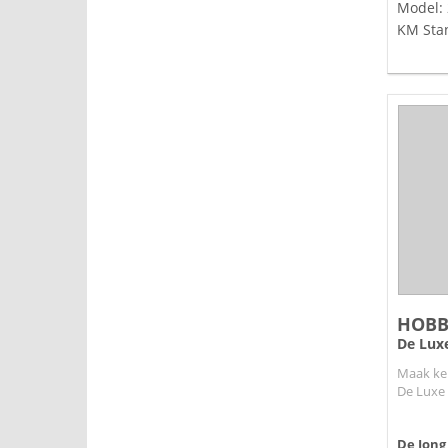
Model:
KM Sta
HOBB
De Luxe
Maak ke
De Luxe 
De Jong