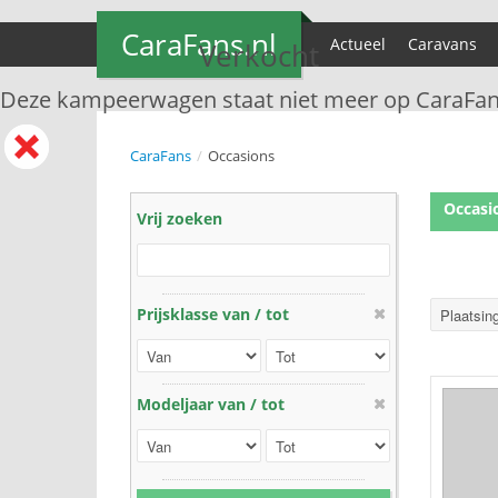
CaraFans.nl
Actueel
Caravans
Verkocht
Deze kampeerwagen staat niet meer op CaraFan
CaraFans
/
Occasions
Occasi
Vrij zoeken
Prijsklasse van / tot
Modeljaar van / tot