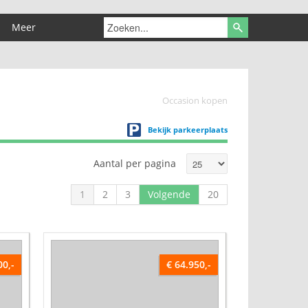
Meer
Occasion kopen
Bekijk parkeerplaats
Aantal per pagina
1
2
3
Volgende
20
00,-
€ 64.950,-