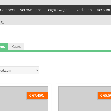
Campers
Vouwwagens
Bagagewagens
Verkopen
Account
s.
ons
Kaart
€ 67.450,-
€ 65.5