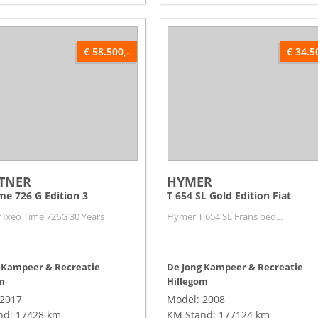
€ 58.500,-
€ 34.5
TNER
HYMER
me 726 G Edition 3
T 654 SL Gold Edition Fiat
 Ixeo Time 726G 30 Years
Hymer T 654 SL Frans bed...
 Kampeer & Recreatie
De Jong Kampeer & Recreatie
m
Hillegom
 2017
Model: 2008
nd: 17428 km
KM Stand: 177124 km