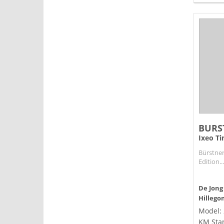
BURS
Ixeo Ti
Bürstner
Edition...
De Jong
Hillego
Model:
KM Sta