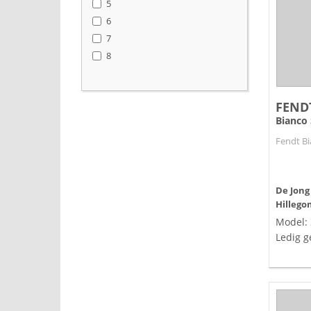
5
6
7
8
FEND
Bianco 
Fendt Bi
De Jong
Hillego
Model:
Ledig g