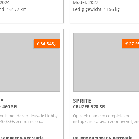
 2024
Model: 2027
nd: 16177 km
Ledig gewicht: 1156 kg
€ 34.545,-
€ 27.9
Y
SPRITE
 460 SFf
CRUZER 520 SR
nnis met de vernieuwde Hobby
Op zoek naar een complete en
460 SFF; een ruime en...
instapklare caravan voor uw volgend
 Kampeer & Recreatie
De Jong Kampeer & Recreatie