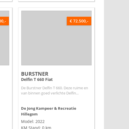
00,-
€ 72.500,-
BURSTNER
Delfin T 660 Fiat
De Burstner Delfin T 660. Deze ruime en
van binnen goed verlichte Delfin...
De Jong Kampeer & Recreatie
Hillegom
Model: 2022
KM Stand: 0 km