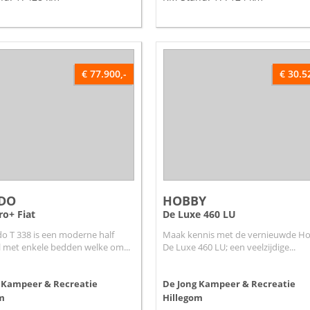
€ 77.900,-
€ 30.5
DO
HOBBY
ro+ Fiat
De Luxe 460 LU
o T 338 is een moderne half
Maak kennis met de vernieuwde H
l met enkele bedden welke om...
De Luxe 460 LU; een veelzijdige...
 Kampeer & Recreatie
De Jong Kampeer & Recreatie
m
Hillegom