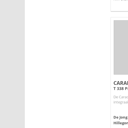
CARA
T 338 P
De Carad
integraa
De Jong
Hillego