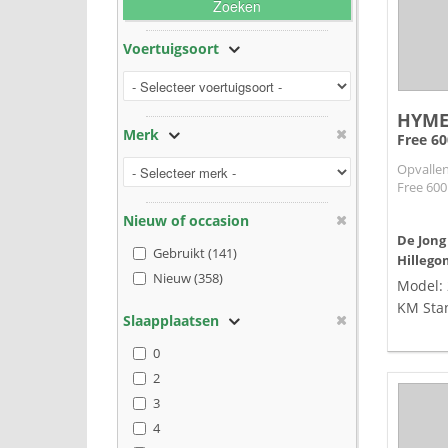
Zoeken
Voertuigsoort
HYM
Merk
Free 60
Opvalle
Free 600
Nieuw of occasion
De Jong
Gebruikt (141)
Hillego
Nieuw (358)
Model:
KM Sta
Slaapplaatsen
0
2
3
4