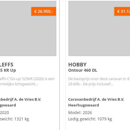
€ 26.950,-
€ 31.1
LEFFS
HOBBY
25 KR Up
Ontour 460 DL
effs C'Go-up 525KR (2020) is een
De basisprijs voor deze caravan is: €
mtelijke lichtgewicht...
29.600,-. De prijs inclusief...
edrijf A. de Vries B.V.
Caravanbedrijf A. de Vries B.V.
gowaard
Heerhugowaard
 2020
Model: 2026
ewicht: 1321 kg
Ledig gewicht: 1079 kg