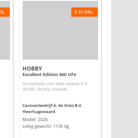
25,-
€ 31.595,-
HOBBY
Excellent Edition 460 UFe
De basisprijs voor deze caravan is: €
30.550,- De prijs inclusief...
Caravanbedrijf A. de Vries B.V.
Heerhugowaard
Model: 2026
Ledig gewicht: 1135 kg