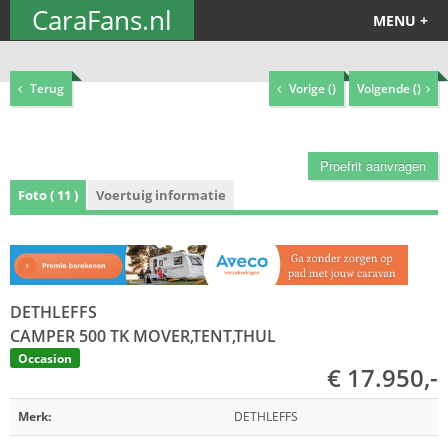
CaraFans.nl
MENU +
Terug
Vorige (
)
Volgende (
)
Proefrit aanvragen
Foto ( 11 )
Voertuig informatie
DETHLEFFS
CAMPER 500 TK MOVER,TENT,THUL
Occasion
€ 17.950,-
Merk:
DETHLEFFS