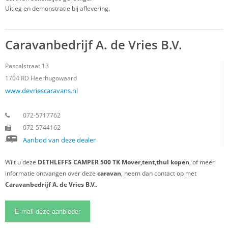
Uitleg en demonstratie bij aflevering.
Caravanbedrijf A. de Vries B.V.
Pascalstraat 13
1704 RD
Heerhugowaard
www.devriescaravans.nl
072-5717762
072-5744162
Aanbod van deze dealer
Wilt u deze
DETHLEFFS CAMPER 500 TK Mover,tent,thul kopen
, of meer
informatie ontvangen over deze
caravan
, neem dan contact op met
Caravanbedrijf A. de Vries B.V.
.
E-mail deze aanbieder