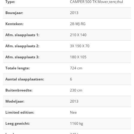
Type:
CAMPER 500 TK Mover,tent,thul
Bouwjaar:
2013
Kenteken:
28-WJ-RG
Afm. slaapplaats 1:
210 X 140
Afm. slaapplaats 2:
3X 190 X 70
Afm. slaapplaats 3:
180 X 105
Totale lengte:
724 cm
Aantal slaapplaatsen:
6
Buitenbreedte:
230 cm
Modeljaar:
2013
Limited edition:
Nee
Leeg gewicht:
1160 kg