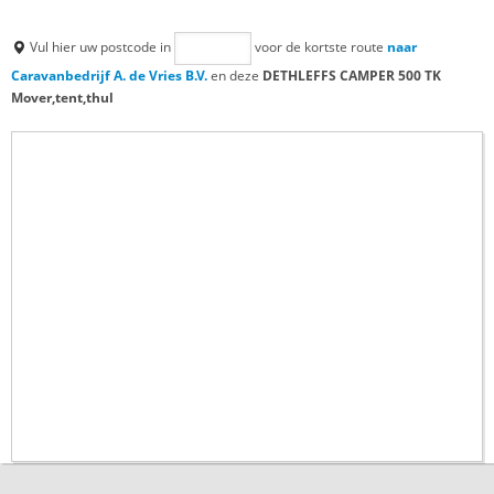
Vul hier uw postcode in
voor de kortste route
naar
Caravanbedrijf A. de Vries B.V.
en deze
DETHLEFFS CAMPER 500 TK
Mover,tent,thul