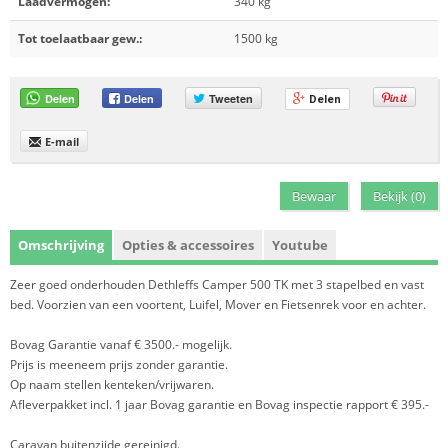
Laadvermogen:
340 kg
Tot toelaatbaar gew.:
1500 kg
Delen
Delen
Tweeten
Delen
E-mail
Bewaar
Bekijk (
0
)
Omschrijving
Opties & accessoires
Youtube
Zeer goed onderhouden Dethleffs Camper 500 TK met 3 stapelbed en vast
bed. Voorzien van een voortent, Luifel, Mover en Fietsenrek voor en achter.
Bovag Garantie vanaf € 3500.- mogelijk.
Prijs is meeneem prijs zonder garantie.
Op naam stellen kenteken/vrijwaren.
Afleverpakket incl. 1 jaar Bovag garantie en Bovag inspectie rapport € 395.-
Caravan buitenzijde gereinigd.