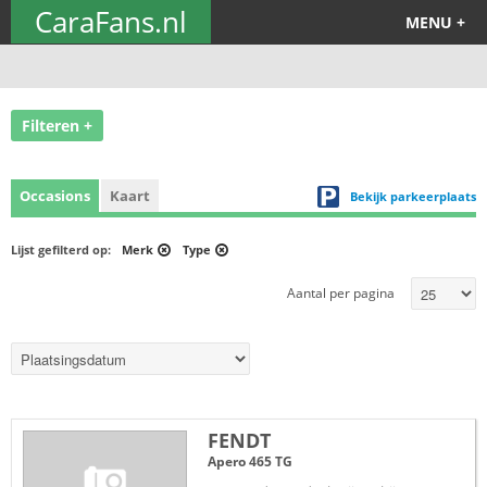
CaraFans.nl
MENU +
Filteren +
Occasions
Kaart
Bekijk parkeerplaats
Lijst gefilterd op:
Merk
Type
Aantal per pagina
FENDT
Apero 465 TG