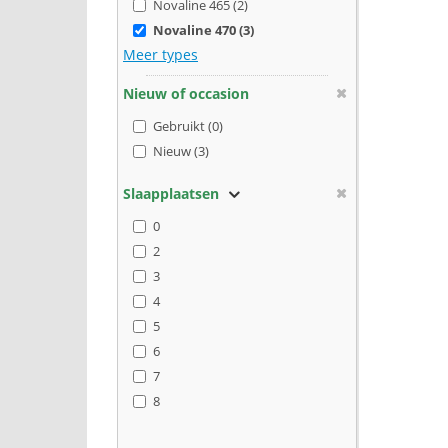
Novaline 465 (2)
Novaline 470 (3)
Meer types
Nieuw of occasion
Gebruikt (0)
Nieuw (3)
Slaapplaatsen
0
2
3
4
5
6
7
8