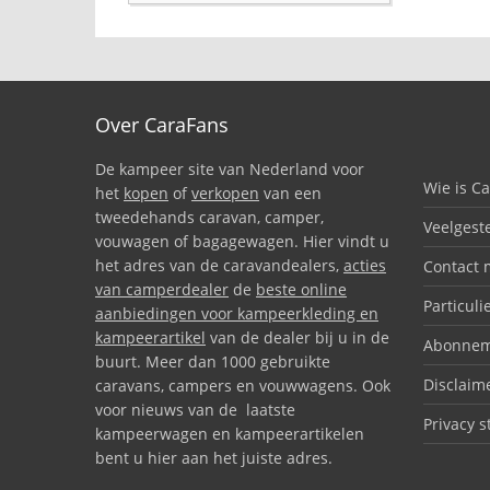
Over CaraFans
De kampeer site van Nederland voor
Wie is C
het
kopen
of
verkopen
van een
tweedehands caravan, camper,
Veelgest
vouwagen of bagagewagen. Hier vindt u
het adres van de caravandealers,
acties
Contact 
van camperdealer
de
beste online
Particuli
aanbiedingen voor kampeerkleding en
kampeerartikel
van de dealer bij u in de
Abonnem
buurt. Meer dan 1000 gebruikte
Disclaim
caravans, campers en vouwwagens. Ook
voor nieuws van de laatste
Privacy 
kampeerwagen en kampeerartikelen
bent u hier aan het juiste adres.