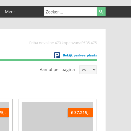
Meer
Eriba novaline 470 kopenvanaf €35.475
Bekijk parkeerplaats
Aantal per pagina
75,-
€ 37.215,-