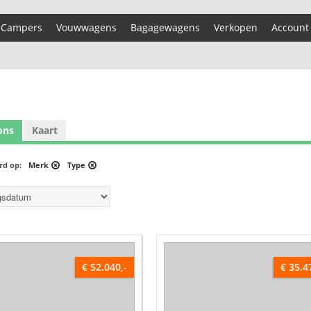
Campers
Vouwwagens
Bagagewagens
Verkopen
Account
ons
Kaart
erd op:
Merk
Type
€ 52.040,-
€ 35.4