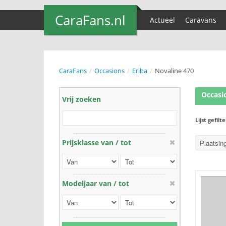
CaraFans.nl
Actueel
Caravans
CaraFans
/
Occasions
/
Eriba
/
Novaline 470
Occasi
Vrij zoeken
Lijst gefilt
Prijsklasse van / tot
Modeljaar van / tot