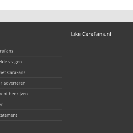
Like CaraFans.nl
araFans
elde vragen
met CaraFans
er adverteren
ent bedrijven
er
statement