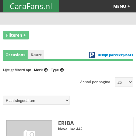
CaraFans.nl
MENU +
Filteren +
Occasions
Kaart
Bekijk parkeerplaats
Lijst gefilterd op:
Merk
Type
Aantal per pagina
ERIBA
NovaLine 442