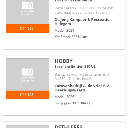
T 447 Ford - Edition 24
Deze Carado T 447 EDITION 24 met
automaat is zeer comfortabel en...
De Jong Kampeer & Recreatie
Hillegom
€ 74.950,-
Model: 2024
KM Stand: 33614 km
HOBBY
Excellent Edition 540 UL
Basisprijs voor deze caravan is: €
34.350,-. Prijs inclusief...
Caravanbedrijf A. de Vries B.V.
Heerhugowaard
€ 36.195,-
Model: 2026
Ledig gewicht: 1304 kg
DETHLEFFS