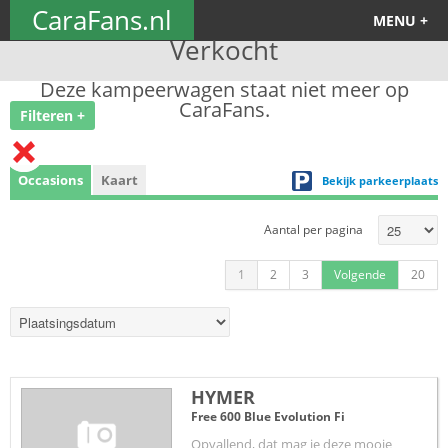
CaraFans.nl
MENU +
Verkocht
Deze kampeerwagen staat niet meer op
CaraFans.
Filteren +
Occasions
Kaart
Bekijk parkeerplaats
Aantal per pagina
1
2
3
Volgende
20
HYMER
Free 600 Blue Evolution Fi
Opvallend, dat mag je deze mooie