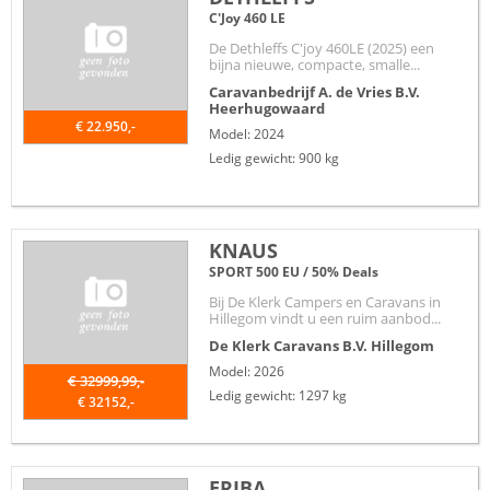
C'Joy 460 LE
De Dethleffs C'joy 460LE (2025) een
bijna nieuwe, compacte, smalle...
Caravanbedrijf A. de Vries B.V.
Heerhugowaard
€ 22.950,-
Model: 2024
Ledig gewicht: 900 kg
KNAUS
SPORT 500 EU / 50% Deals
Bij De Klerk Campers en Caravans in
Hillegom vindt u een ruim aanbod...
De Klerk Caravans B.V.
Hillegom
Model: 2026
€ 32999,99,-
Ledig gewicht: 1297 kg
€ 32152,-
ERIBA