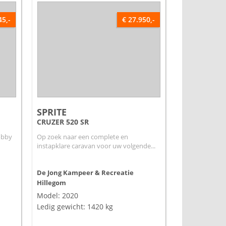
45,-
€ 27.950,-
SPRITE
CRUZER 520 SR
obby
Op zoek naar een complete en
instapklare caravan voor uw volgende...
De Jong Kampeer & Recreatie
Hillegom
Model: 2020
Ledig gewicht: 1420 kg