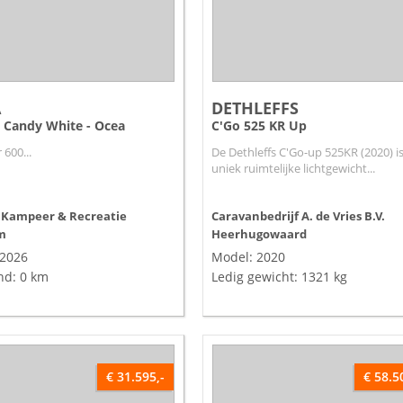
A
DETHLEFFS
0 Candy White - Ocea
C'Go 525 KR Up
 600...
De Dethleffs C'Go-up 525KR (2020) i
uniek ruimtelijke lichtgewicht...
 Kampeer & Recreatie
Caravanbedrijf A. de Vries B.V.
m
Heerhugowaard
 2026
Model: 2020
nd: 0 km
Ledig gewicht: 1321 kg
€ 31.595,-
€ 58.5