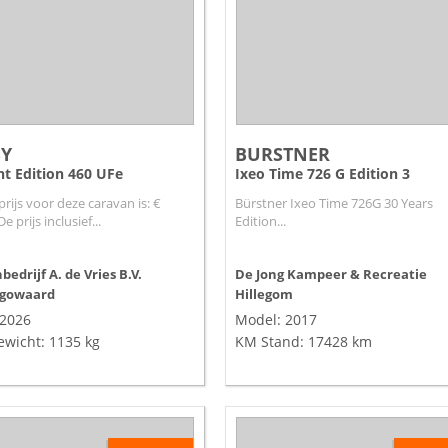
Y
BURSTNER
nt Edition 460 UFe
Ixeo Time 726 G Edition 3
prijs voor deze caravan is: €
Bürstner Ixeo Time 726G 30 Years
e prijs inclusief...
Edition...
edrijf A. de Vries B.V.
De Jong Kampeer & Recreatie
gowaard
Hillegom
 2026
Model: 2017
ewicht: 1135 kg
KM Stand: 17428 km