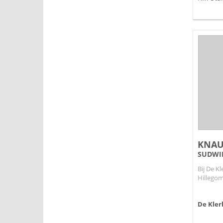
KNAU
SUDWIN
Bij De K
Hillegom
De Kler