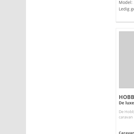
Model:
Ledig g
HOBB
De luxe
De Hobby
caravan 
Caravanb