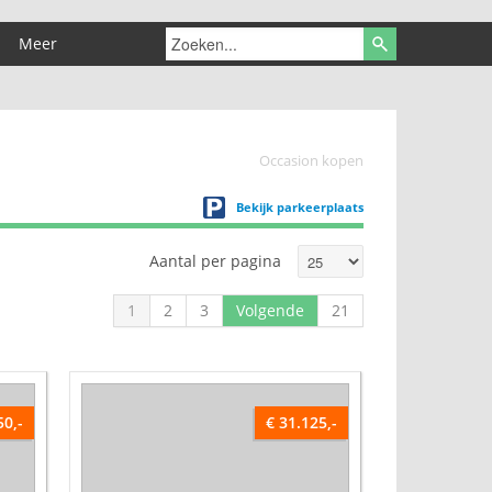
Meer
Occasion kopen
Bekijk parkeerplaats
Aantal per pagina
1
2
3
Volgende
21
50,-
€ 31.125,-