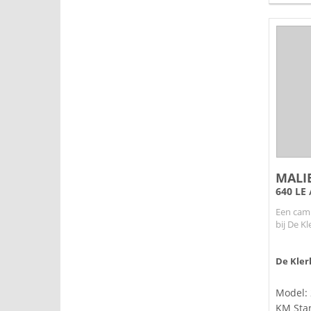
MALI
640 LE /
Een cam
bij De K
De Kler
Model:
KM Sta