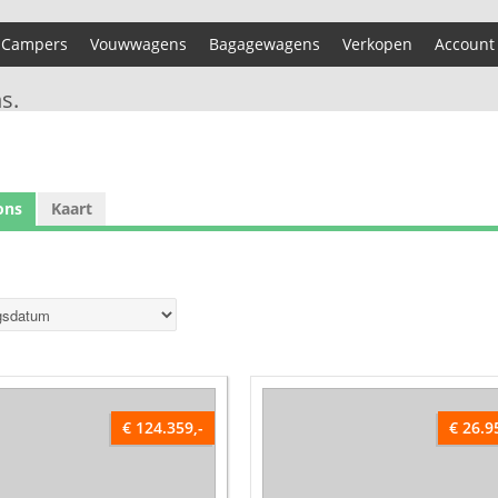
Campers
Vouwwagens
Bagagewagens
Verkopen
Account
s.
ons
Kaart
€ 124.359,-
€ 26.9