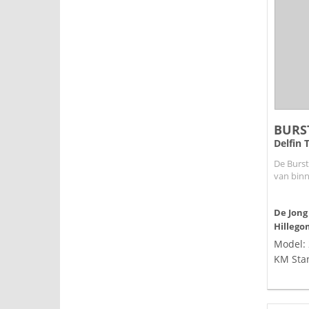
BURS
Delfin 
De Burst
van binn
De Jong
Hillego
Model:
KM Sta