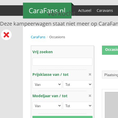
CaraFans.nl
Actueel
Caravans
Verkocht
Deze kampeerwagen staat niet meer op CaraFan
CaraFans
/
Occasions
Occasi
Vrij zoeken
Prijsklasse van / tot
Modeljaar van / tot