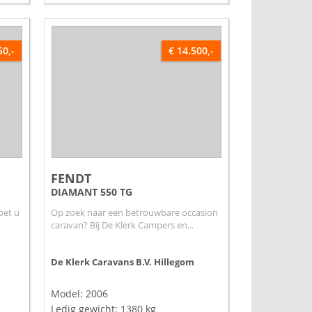
50,-
€ 14.500,-
FENDT
DIAMANT 550 TG
oet u
Op zoek naar een betrouwbare occasion
caravan? Bij De Klerk Campers en...
De Klerk Caravans B.V.
Hillegom
Model: 2006
Ledig gewicht: 1380 kg