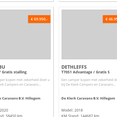
€ 69.950,-
€ 46.9
BU
DETHLEFFS
 Gratis stalling
T7051 Advantage / Gratis S
per kopen met zekerheid doet u
Een camper kopen met zekerheid d
lerk Campers en Caravans...
bij De Klerk Campers en Caravans...
k Caravans B.V.
Hillegom
De Klerk Caravans B.V.
Hillegom
 2020
Model: 2018
nd: 58450 km
KM Stand: 144687 km