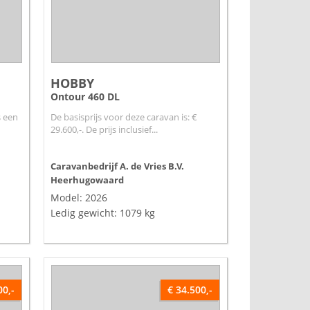
HOBBY
Ontour 460 DL
s een
De basisprijs voor deze caravan is: €
29.600,-. De prijs inclusief...
Caravanbedrijf A. de Vries B.V.
Heerhugowaard
Model: 2026
Ledig gewicht: 1079 kg
00,-
€ 34.500,-