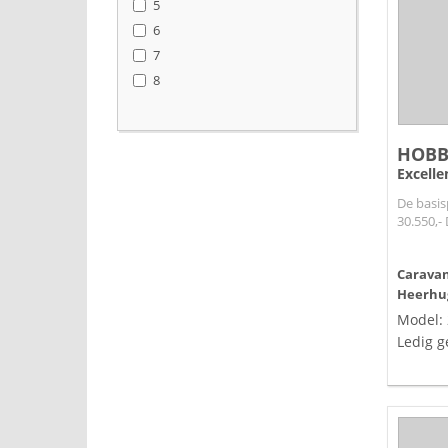
5
6
7
8
HOBB
Excelle
De basis
30.550,- D
Caravanb
Heerhu
Model:
Ledig g