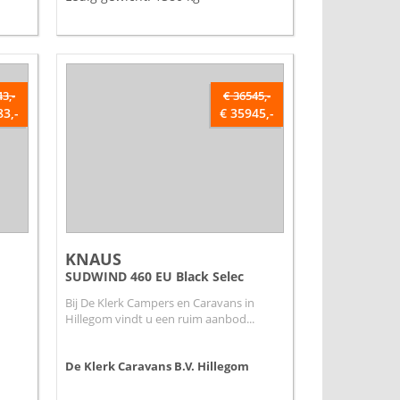
3,-
€ 36545,-
83,-
€ 35945,-
KNAUS
SUDWIND 460 EU Black Selec
Bij De Klerk Campers en Caravans in
Hillegom vindt u een ruim aanbod...
De Klerk Caravans B.V.
Hillegom