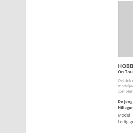
HOBB
On Tou
Ontdek 
modelja
complete
De Jong
Hillego
Model:
Ledig g