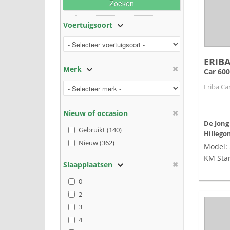
Zoeken
Voertuigsoort
ERIB
Merk
Car 60
Eriba Car
Nieuw of occasion
De Jong
Gebruikt (140)
Hillego
Nieuw (362)
Model:
KM Sta
Slaapplaatsen
0
2
3
4