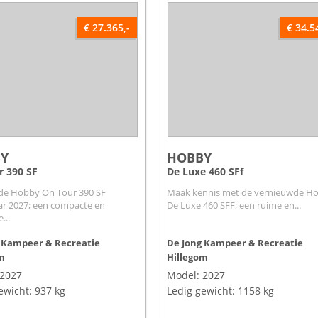
€ 27.365,-
€ 34.5
Y
HOBBY
r 390 SF
De Luxe 460 SFf
de Hobby On Tour 390 SF
Maak kennis met de vernieuwde H
ar 2027; een compacte en
De Luxe 460 SFF; een ruime en...
...
 Kampeer & Recreatie
De Jong Kampeer & Recreatie
m
Hillegom
 2027
Model: 2027
ewicht: 937 kg
Ledig gewicht: 1158 kg