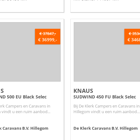
€ 37847,-
€ 3534
€ 36999,-
€ 346
S
KNAUS
D 500 EU Black Selec
SUDWIND 450 FU Black Selec
lerk Campers en Caravans in
Bij De Klerk Campers en Caravans in
 vindt u een ruim aanbod...
Hillegom vindt u een ruim aanbod...
k Caravans B.V.
Hillegom
De Klerk Caravans B.V.
Hillegom