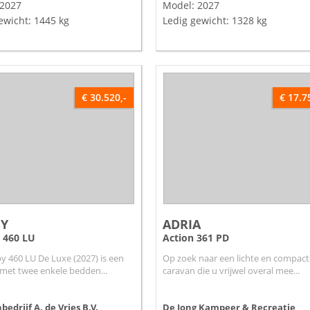
 2027
Model: 2027
ewicht: 1445 kg
Ledig gewicht: 1328 kg
€ 30.520,-
€ 17.7
Y
ADRIA
 460 LU
Action 361 PD
 460 LU De Luxe (2027) is een
Op zoek naar een lichte en compact
met twee enkele bedden...
caravan die u vrijwel overal mee...
edrijf A. de Vries B.V.
De Jong Kampeer & Recreatie