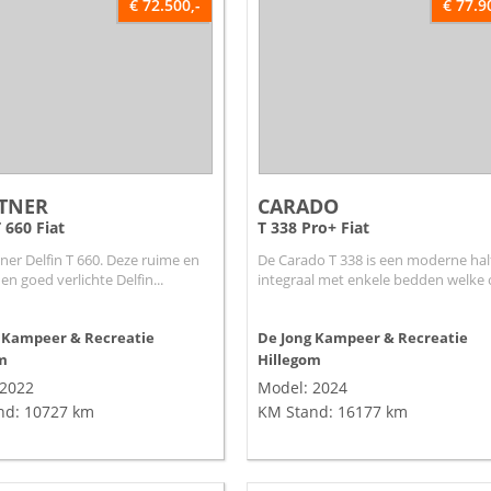
€ 72.500,-
€ 77.9
TNER
CARADO
T 660 Fiat
T 338 Pro+ Fiat
ner Delfin T 660. Deze ruime en
De Carado T 338 is een moderne hal
en goed verlichte Delfin...
integraal met enkele bedden welke 
 Kampeer & Recreatie
De Jong Kampeer & Recreatie
m
Hillegom
 2022
Model: 2024
nd: 10727 km
KM Stand: 16177 km