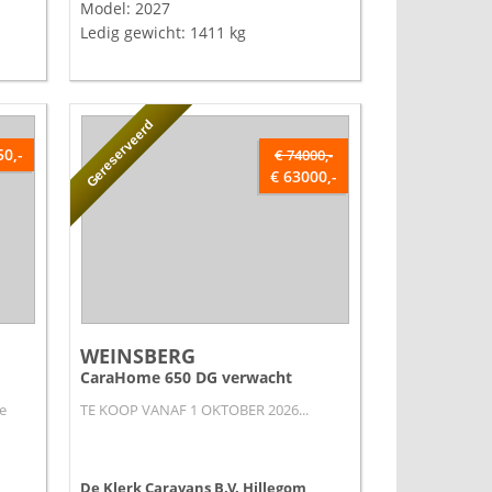
Model: 2027
Ledig gewicht: 1411 kg
Gereserveerd
50,-
€ 74000,-
€ 63000,-
WEINSBERG
CaraHome 650 DG verwacht
e
TE KOOP VANAF 1 OKTOBER 2026...
De Klerk Caravans B.V.
Hillegom