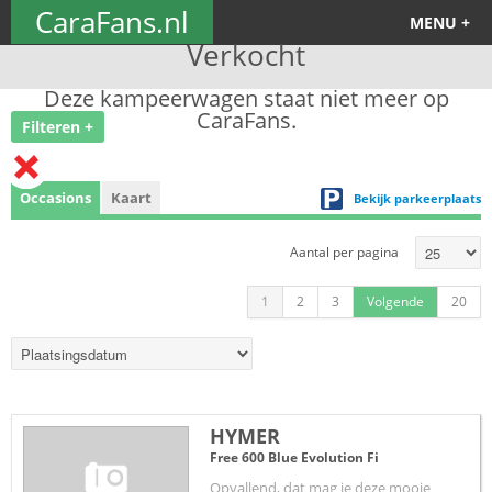
CaraFans.nl
MENU +
Verkocht
Deze kampeerwagen staat niet meer op
CaraFans.
Filteren +
Occasions
Kaart
Bekijk parkeerplaats
Aantal per pagina
1
2
3
Volgende
20
HYMER
Free 600 Blue Evolution Fi
Opvallend, dat mag je deze mooie