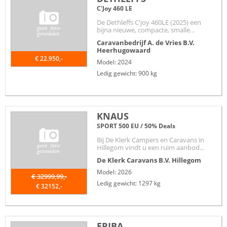
C'Joy 460 LE
De Dethleffs C'joy 460LE (2025) een
bijna nieuwe, compacte, smalle...
Caravanbedrijf A. de Vries B.V.
Heerhugowaard
€ 22.950,-
Model: 2024
Ledig gewicht: 900 kg
KNAUS
SPORT 500 EU / 50% Deals
Bij De Klerk Campers en Caravans in
Hillegom vindt u een ruim aanbod...
De Klerk Caravans B.V.
Hillegom
Model: 2026
€ 32999,99,-
Ledig gewicht: 1297 kg
€ 32152,-
ERIBA