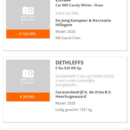
Car 600 Candy White - Ocea
Eriba Car 600...
De Jong Kampeer & Recreatie
Hillegom
Model: 2026
€ 124.359,-
KM Stand: 0 km
DETHLEFFS
C'Go 525 KR Up
De Dethleffs C'Go-up 525KR (2020)
is een uniek ruimtelijke
lichtgewicht...
Caravanbedrijf A. de Vries B.V.
Heerhugowaard
€ 26.950,-
Model: 2020
Ledig gewicht: 1321 kg