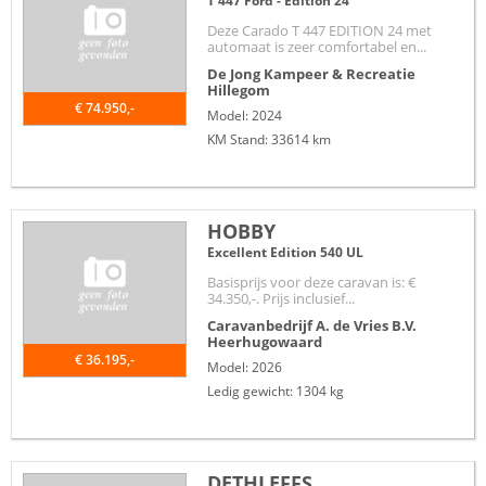
T 447 Ford - Edition 24
Deze Carado T 447 EDITION 24 met
automaat is zeer comfortabel en...
De Jong Kampeer & Recreatie
Hillegom
€ 74.950,-
Model: 2024
KM Stand: 33614 km
HOBBY
Excellent Edition 540 UL
Basisprijs voor deze caravan is: €
34.350,-. Prijs inclusief...
Caravanbedrijf A. de Vries B.V.
Heerhugowaard
€ 36.195,-
Model: 2026
Ledig gewicht: 1304 kg
DETHLEFFS