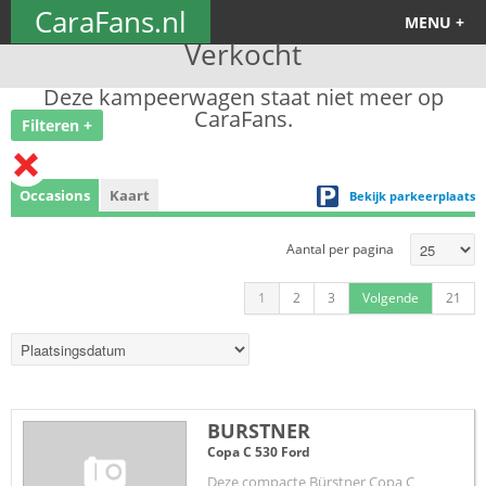
CaraFans.nl
MENU +
Verkocht
Deze kampeerwagen staat niet meer op
CaraFans.
Filteren +
Occasions
Kaart
Bekijk parkeerplaats
Aantal per pagina
1
2
3
Volgende
21
BURSTNER
Copa C 530 Ford
Deze compacte Bürstner Copa C