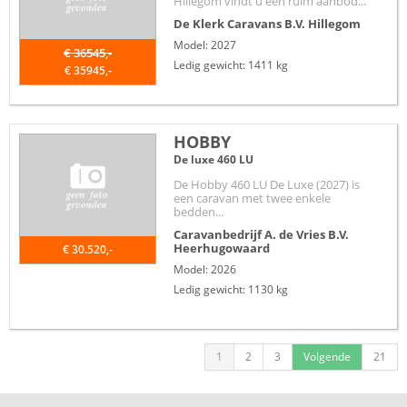
Hillegom vindt u een ruim aanbod...
De Klerk Caravans B.V.
Hillegom
Model: 2027
€ 36545,-
Ledig gewicht: 1411 kg
€ 35945,-
HOBBY
De luxe 460 LU
De Hobby 460 LU De Luxe (2027) is
een caravan met twee enkele
bedden...
Caravanbedrijf A. de Vries B.V.
Heerhugowaard
€ 30.520,-
Model: 2026
Ledig gewicht: 1130 kg
1
2
3
Volgende
21