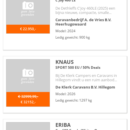
C'Joy 460 LE
De Dethleffs C'joy 460LE (2025) een
bijna nieuwe, compacte, smalle...
Caravanbedrijf A. de Vries B.V.
Heerhugowaard
€ 22.950,-
Model: 2024
Ledig gewicht: 900 kg
KNAUS
SPORT 500 EU / 50% Deals
Bij De Klerk Campers en Caravans in
Hillegom vindt u een ruim aanbod...
De Klerk Caravans B.V.
Hillegom
Model: 2026
€ 32999,99,-
Ledig gewicht: 1297 kg
€ 32152,-
ERIBA