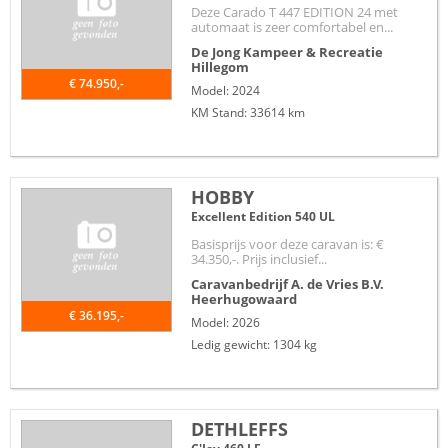
Deze Carado T 447 EDITION 24 met
automaat is zeer comfortabel en...
De Jong Kampeer & Recreatie
Hillegom
€ 74.950,-
Model: 2024
KM Stand: 33614 km
HOBBY
Excellent Edition 540 UL
Basisprijs voor deze caravan is: €
34.350,-. Prijs inclusief...
Caravanbedrijf A. de Vries B.V.
Heerhugowaard
€ 36.195,-
Model: 2026
Ledig gewicht: 1304 kg
DETHLEFFS