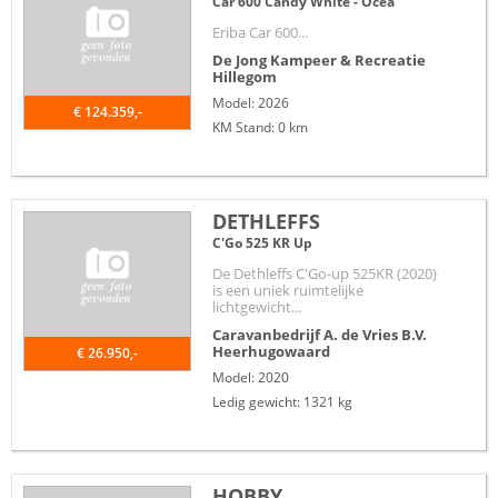
Car 600 Candy White - Ocea
Eriba Car 600...
De Jong Kampeer & Recreatie
Hillegom
Model: 2026
€ 124.359,-
KM Stand: 0 km
DETHLEFFS
C'Go 525 KR Up
De Dethleffs C'Go-up 525KR (2020)
is een uniek ruimtelijke
lichtgewicht...
Caravanbedrijf A. de Vries B.V.
Heerhugowaard
€ 26.950,-
Model: 2020
Ledig gewicht: 1321 kg
HOBBY