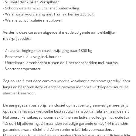
- Vuilwatertank 24 ltr. Verrijdbaar
- Schoon watertank 25 Liter met buitenvulling
- Warmwatervoorziening met Truma-Therme 230 volt
- Warmelucht circulatie met blower
Verder is deze caravan uitgevoerd met de volgende aantrekkelijke
meerprijsopties:
- Aslast verhoging met chassiswijziging naar 1800 kg
- Reservewiel alu. velg incl. houder
- Uittrekbare lattenbodem tussen de 1-persoonsbedden incl. matras
- Voortent stopcontact
Zeg nou zelf, met deze caravan wordt elke vakantie toch onvergetelijk! Kom
langs en bespreek deze of andere caravan met onze verkoopadviseurs, ze
staan er klaar voor.
De aangegeven basisprijs is inclusief op het voertuig aanwezige meerprijs
opties en afleverpakket welke bestaat uit: Transport af fabriek naar dealer,
Nul beurt , kenteken, schoonmaak binnen en buiten, volledige instructie (ca
1,5 uur) bij aflevering, 24 maanden volledige garantie en tot 144 maanden
garantie op waterdichtheid. Allen conform fabrieksvoorwaarden. .
Massa rijklaar is inclusief basisuitrusting (Gevulde watertank, 1 lichtgewicht