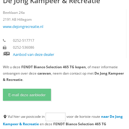
De Jong Kampeer & Recreatie
Beeklaan 24a
2191 AB
Hillegom
www.dejongrecreatie.nl
0252-517717
0252-536086
Aanbod van deze dealer
Wilt u deze
FENDT Bianco Selection 465 TG kopen
, of meer informatie
ontvangen over deze
caravan
, neem dan contact op met
De Jong Kampeer
& Recreatie
.
E-mail deze aanbieder
Vul hier uw postcode in
voor de kortste route
naar De Jong
Kampeer & Recreatie
en deze
FENDT Bianco Selection 465 TG