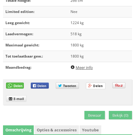
Totale hoogte:
266 cm
Limited edition:
Nee
Leeg gewicht:
1224 kg
Laadvermogen:
518 kg
Maximaal gewicht:
1800 kg
Tot toelaatbaar gew.:
1800 kg
Maandbedrag:
Meer info
Delen
Delen
Tweeten
Delen
E-mail
Bewaar
Bekijk (
0
)
Omschrijving
Opties & accessoires
Youtube