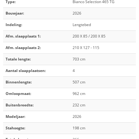
Type:
Bianco Selection 465 TG
Bouwjaar:
2026
Indeling:
Lengtebed
Afm. slaapplaats 1:
200 X 85 / 200 X 85
Afm. slaapplaats 2:
210 X 127 - 115
Totale lengte:
703 cm
Aantal slaapplaatsen:
4
Binnenlengte:
507 cm
Omloopmaat:
962 cm
Buitenbreedte:
232 cm
Modeljaar:
2026
Stahoogte:
198 cm