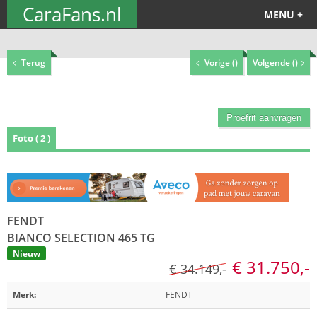
CaraFans.nl
MENU +
Terug
Vorige (
)
Volgende (
)
Proefrit aanvragen
Foto ( 2 )
FENDT
BIANCO SELECTION 465 TG
Nieuw
€ 31.750,-
€ 34.149,-
Merk:
FENDT