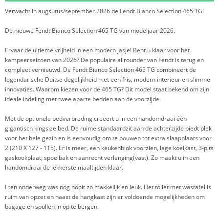
Verwacht in augsutus/september 2026 de Fendt Bianco Selection 465 TG!
De nieuwe Fendt Bianco Selection 465 TG van modeljaar 2026.
Ervaar de ultieme vrijheid in een modern jasje! Bent u klaar voor het
kampeerseizoen van 2026? De populaire allrounder van Fendt is terug en
compleet vernieuwd. De Fendt Bianco Selection 465 TG combineert de
legendarische Duitse degelijkheid met een fris, modern interieur en slimme
innovaties. Waarom kiezen voor de 465 TG? Dit model staat bekend om zijn
ideale indeling met twee aparte bedden aan de voorzijde.
Met de optionele bedverbreding creëert u in een handomdraai één
gigantisch kingsize bed. De ruime standaardzit aan de achterzijde biedt plek
voor het hele gezin en is eenvoudig om te bouwen tot extra slaapplaats voor
2 (210 X 127 - 115). Er is meer, een keukenblok voorzien, lage koelkast, 3-pits
gaskookplaat, spoelbak en aanrecht verlenging(vast). Zo maakt u in een
handomdraai de lekkerste maaltijden klaar.
Eten onderweg was nog nooit zo makkelijk en leuk. Het toilet met wastafel is
ruim van opzet en naast de hangkast zijn er voldoende mogelijkheden om
bagage en spullen in op te bergen.