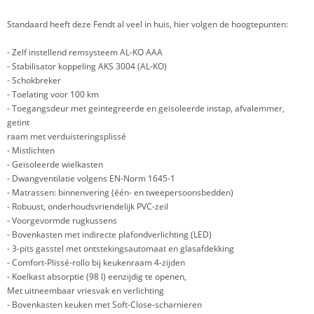
Standaard heeft deze Fendt al veel in huis, hier volgen de hoogtepunten:
- Zelf instellend remsysteem AL-KO AAA
- Stabilisator koppeling AKS 3004 (AL-KO)
- Schokbreker
- Toelating voor 100 km
- Toegangsdeur met geïntegreerde en geïsoleerde instap, afvalemmer,
getint
raam met verduisteringsplissé
- Mistlichten
- Geïsoleerde wielkasten
- Dwangventilatie volgens EN-Norm 1645-1
- Matrassen: binnenvering (één- en tweepersoonsbedden)
- Robuust, onderhoudsvriendelijk PVC-zeil
- Voorgevormde rugkussens
- Bovenkasten met indirecte plafondverlichting (LED)
- 3-pits gasstel met ontstekingsautomaat en glasafdekking
- Comfort-Plissé-rollo bij keukenraam 4-zijden
- Koelkast absorptie (98 l) eenzijdig te openen,
Met uitneembaar vriesvak en verlichting
- Bovenkasten keuken met Soft-Close-scharnieren