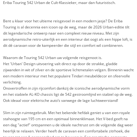
Eriba Touring 542 Urban de Cult-Klassieker, maar dan futuristisch.
Bent u klaar voor het ultieme reisgevoel in een modern jasje? De Eriba
Touring is al decennia een icoon op de weg, maar de 2026 Urban-editie tilt
dit legendarische ontwerp naar een compleet nieuw niveau. Met zijn
aerodynamische retro-uiterlijk en een interieur dat oogt als een hippe loft, is
dit dé caravan voor de kampeerder die stijl en comfort wil combineren.
Waarom de Touring 542 Urban uw volgende reisgenoot is.
Het 'Urban' Design uitvoering valt direct op door de strakke, gladde
zijwanden in wit of zilver en de sportieve lichtmetalen velgen. Binnenin wacht
een modern interieur met het populaire Tindari meubeldecor en sfeervolle
verlichting.
Onovertroffen in zijn rijcomfort dankzij de iconische aerodynamische vorm
en het stabiele AL-KO chassis ligt de 542 gestroomlijnd en stabiel op de weg.
Ook ideaal voor elektrische auto’s vanwege de lage luchtweerstand!
Slim in zijn ruimtegebruik. Met het bekende hefdak geniet u van een royale
stahoogte van 195 cm en een optimaal binnenklimaat. Het V-bed geeft na
een dag "actief" ontspannen u de ideale nachtrust om de volgende dag weer
heerlijk te relaxen. Verder heeft de caravan een comfortabele zitrhoek, die