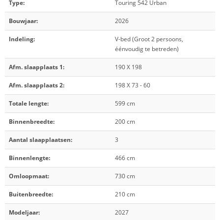
Type:
Touring 542 Urban
Bouwjaar:
2026
Indeling:
V-bed (Groot 2 persoons,
éénvoudig te betreden)
Afm. slaapplaats 1:
190 X 198
Afm. slaapplaats 2:
198 X 73 - 60
Totale lengte:
599 cm
Binnenbreedte:
200 cm
Aantal slaapplaatsen:
3
Binnenlengte:
466 cm
Omloopmaat:
730 cm
Buitenbreedte:
210 cm
Modeljaar:
2027