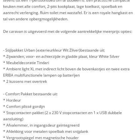
tevens tot een 1-persoonsbed om te bouwen is. Een practische compacte
keuken met alle comfort, 2-pits kookplaat, lage koelkast, spoelbak en
aanrecht verlenging. Ruim toilet met wastafel. Er is een royale hangkast en
tal van andere opbergmogelijkheden.
De caravan is uitgevoerd met de volgende aantrekkelijke meerprijs opties:
- Stijlpakket Urban (exterieurkleur Wit Zilver)bestaande uit:
* Zijwanden, voor- en achterzijde in gladde plaat, kleur White Silver
* Meubeldecoratie Tindari
* Ambient light XL met indirect licht boven de bovenkastjes en twee extra
ERIBA multifunctionele lampen op batterijen
* 2 kussens met overtrek
- Comfort Pakket bestaande uit:
* Hordeur
* Comfort plissé gordijn
* Stopcontacten pakket (2 x 230 V stopcontacten en 1 x USB dubbele
aansluiting)
* Afvalemmer, in ingangsdeur geïntegreerd
* Afdekking voor metalen spoelbak met snijplank
* Vergrootspiegel met magnetische houder