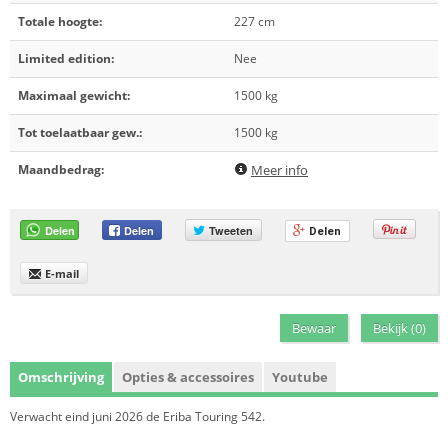
Totale hoogte:
227 cm
Limited edition:
Nee
Maximaal gewicht:
1500 kg
Tot toelaatbaar gew.:
1500 kg
Maandbedrag:
Meer info
Delen
Delen
Tweeten
Delen
E-mail
Bewaar
Bekijk (
0
)
Omschrijving
Opties & accessoires
Youtube
Verwacht eind juni 2026 de Eriba Touring 542.