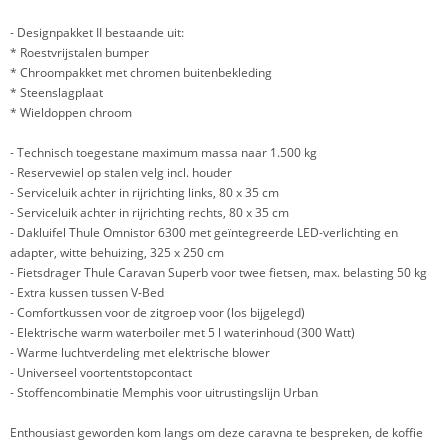
- Designpakket II bestaande uit:
* Roestvrijstalen bumper
* Chroompakket met chromen buitenbekleding
* Steenslagplaat
* Wieldoppen chroom
- Technisch toegestane maximum massa naar 1.500 kg
- Reservewiel op stalen velg incl. houder
- Serviceluik achter in rijrichting links, 80 x 35 cm
- Serviceluik achter in rijrichting rechts, 80 x 35 cm
- Dakluifel Thule Omnistor 6300 met geïntegreerde LED-verlichting en
adapter, witte behuizing, 325 x 250 cm
- Fietsdrager Thule Caravan Superb voor twee fietsen, max. belasting 50 kg
- Extra kussen tussen V-Bed
- Comfortkussen voor de zitgroep voor (los bijgelegd)
- Elektrische warm waterboiler met 5 l waterinhoud (300 Watt)
- Warme luchtverdeling met elektrische blower
- Universeel voortentstopcontact
- Stoffencombinatie Memphis voor uitrustingslijn Urban
Enthousiast geworden kom langs om deze caravna te bespreken, de koffie