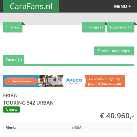
CaraFans.nl
MENU +
Terug
Vorige (
)
Volgende (
)
Proefrit aanvragen
Foto ( 2 )
ERIBA
TOURING 542 URBAN
Nieuw
€ 40.960,-
Merk:
ERIBA