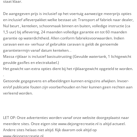
staat klaar.
De aangegeven prijs is inclusief op het voertuig aanwezige meerprijs opties
en inclusief afleverpakket welke bestaat uit: Transport af fabriek naar dealer,
Nul beurt , kenteken, schoonmaak binnen en buiten, volledige instructie (ca
1,5 uur) bij aflevering, 24 maanden volledige garantie en tot 60 maanden
garantie op waterdichtheid. Allen conform fabrieksvoorwaarden. Indien
caravan een ex- verhuur of gebruikte caravan is geldt de genoemde
garantietermijn vanaf datum kenteken. .
Massa rijklaar is inclusief basisuitrusting (Gevulde watertank, 1 lichtgewicht
gevulde gasfles en electrakabel.)
Het gewicht van extra opties dient bij het rijklaargewicht opgeteld te worden.
.
Getoonde gegegevens en afbeeldingen kunnen enigszins afwijken. Invoer-
en/of publicatie fouten zijn voorberhouden en hier kunnen geen rechten aan
verleend worden.
LET OP: Onze advertenties worden vanaf onze website doorgeplaatst naar
meerdere sites. Onze eigen site www.dejongrecreatie.nl is altijd actueel.
Andere sites helaas niet altijd. Kijk daarom ook altijd op
www.dejongrecreatie.nl.