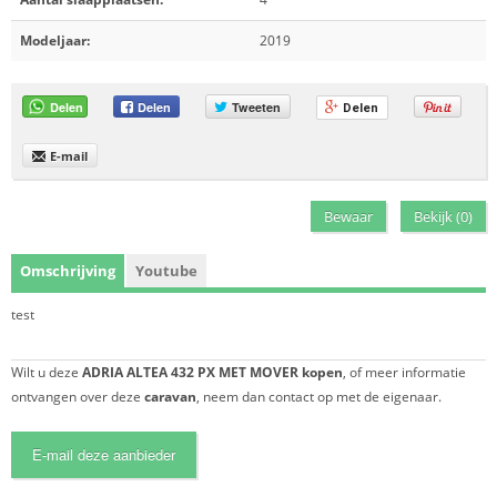
Modeljaar:
2019
Delen
Delen
Tweeten
Delen
E-mail
Bewaar
Bekijk (
0
)
Omschrijving
Youtube
test
Wilt u deze
ADRIA ALTEA 432 PX MET MOVER kopen
, of meer informatie
ontvangen over deze
caravan
, neem dan contact op met de eigenaar.
E-mail deze aanbieder