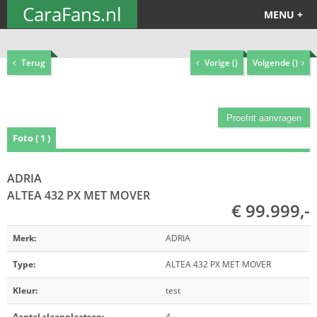
CaraFans.nl
MENU +
Terug
Vorige (
)
Volgende (
)
Proefrit aanvragen
Foto ( 1 )
ADRIA
ALTEA 432 PX MET MOVER
€ 99.999,-
Merk:
ADRIA
Type:
ALTEA 432 PX MET MOVER
Kleur:
test
Aantal slaapplaatsen:
4